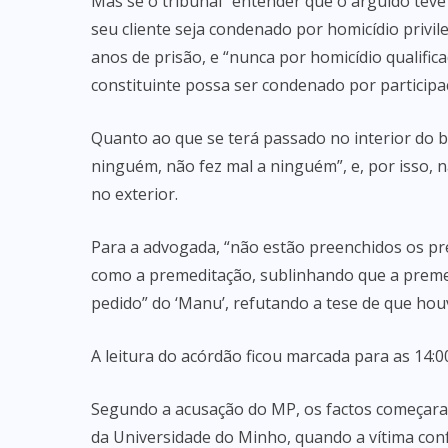
Mas se o tribunal “entender que o arguido teve
seu cliente seja condenado por homicídio priv
anos de prisão, e “nunca por homicídio qualific
constituinte possa ser condenado por participa
Quanto ao que se terá passado no interior do b
ninguém, não fez mal a ninguém”, e, por isso, nã
no exterior.
Para a advogada, “não estão preenchidos os pr
como a premeditação, sublinhando que a premed
pedido” do ‘Manu’, refutando a tese de que houve
A leitura do acórdão ficou marcada para as 14:0
Segundo a acusação do MP, os factos começara
da Universidade do Minho, quando a vítima co