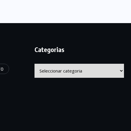
Categorias
Categorias
TO