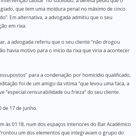
 intervenção causal” no sucedido, a defesa pediu que o
ilegiado, que tem uma moldura penal no máximo de cinco
ado”. Em alternativa, a advogada admitiu que o seu
ção em rixa.
ar, a advogada referiu que o seu cliente “não drogou
o havia motivo para o início da rixa que viria a acontecer
essupostos” para a condenação por homicídio qualificado,
itação foi de um amigo da vítima “que levou uma faca, a
 “especial censurabilidade ou frieza” do seu cliente.
0 de 17 de junho.
m às 01:18, num dos espaços interiores do Bar Académico
nfrontou um dos elementos que integravam o grupo do