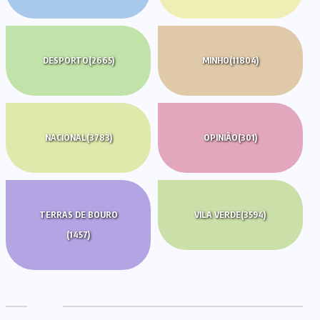
DESPORTO
(2665)
MINHO
(11804)
NACIONAL
(3783)
OPINIÃO
(301)
TERRAS DE BOURO
VILA VERDE
(3594)
(1457)