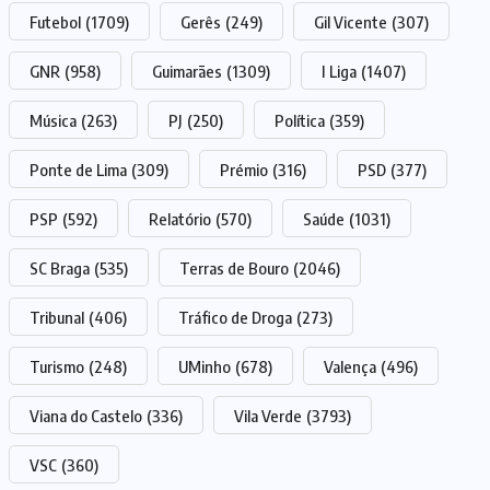
Futebol
(1709)
Gerês
(249)
Gil Vicente
(307)
GNR
(958)
Guimarães
(1309)
I Liga
(1407)
Música
(263)
PJ
(250)
Política
(359)
Ponte de Lima
(309)
Prémio
(316)
PSD
(377)
PSP
(592)
Relatório
(570)
Saúde
(1031)
SC Braga
(535)
Terras de Bouro
(2046)
Tribunal
(406)
Tráfico de Droga
(273)
Turismo
(248)
UMinho
(678)
Valença
(496)
Viana do Castelo
(336)
Vila Verde
(3793)
VSC
(360)