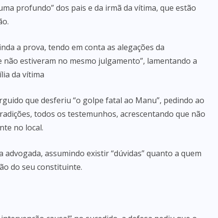
uma profundo” dos pais e da irmã da vítima, que estão
ão.
finda a prova, tendo em conta as alegações da
ue não estiveram no mesmo julgamento”, lamentando a
ia da vítima
rguido que desferiu “o golpe fatal ao Manu”, pedindo ao
ntradições, todos os testemunhos, acrescentando que não
te no local.
u a advogada, assumindo existir “dúvidas” quanto a quem
ão do seu constituinte.