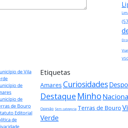
Li
Lim
(5
d
Dro
Via
VS
Etiquetas
nicípio de Vila
erde
Curiosidades
Despo
Amares
nicípio de
mares
Minho
Destaque
Naciona
nicípio de
Vi
rras de Bouro
Terras de Bouro
Opinião
Sem categoria
tatuto Editorial
Verde
lítica de
ivacidade