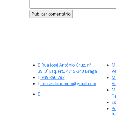
Rua José António Cruz, nº
Mu
39, 3º Esq. Frt., 4715-343 Braga
V
939 850 787
Mu
terrasdohomem@gmail.com
A
Mu
Te
Es
Po
Pr