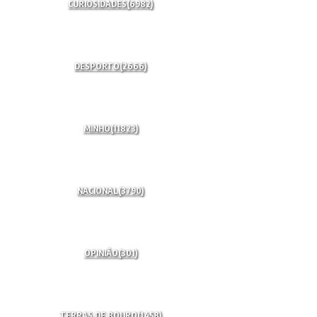
CURIOSIDADES
(6982)
DESPORTO
(2666)
MINHO
(11823)
NACIONAL
(3790)
OPINIÃO
(301)
TERRAS DE BOURO
(1458)