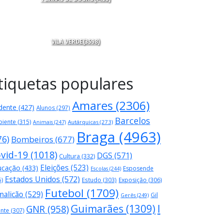
VILA VERDE
(3598)
tiquetas populares
Amares
(2306)
dente
(427)
Alunos
(297)
Barcelos
iente
(315)
Autárquicas
(273)
Animais
(247)
Braga
(4963)
76)
Bombeiros
(677)
vid-19
(1018)
DGS
(571)
Cultura
(332)
Eleições
(523)
ucação
(433)
Esposende
Escolas
(244)
Estados Unidos
(572)
5)
Estudo
(303)
Exposição
(306)
Futebol
(1709)
malicão
(529)
Gil
Gerês
(249)
Guimarães
(1309)
I
GNR
(958)
ente
(307)