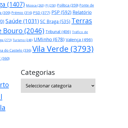
ga
(1407)
Política
(359)
Ponte de
Música
(263)
PJ
(250)
PSP
(592)
Relatório
PSD
(377)
a
(309)
Prémio
(316)
Terras
Saúde
(1031)
70)
SC Braga
(535)
e Bouro
(2046)
Tribunal
(406)
Tráfico de
UMinho
(678)
Valença
(496)
ga
(273)
Turismo
(248)
Vila Verde
(3793)
na do Castelo
(336)
C
(360)
Categorias
Categorias
rto
l
la