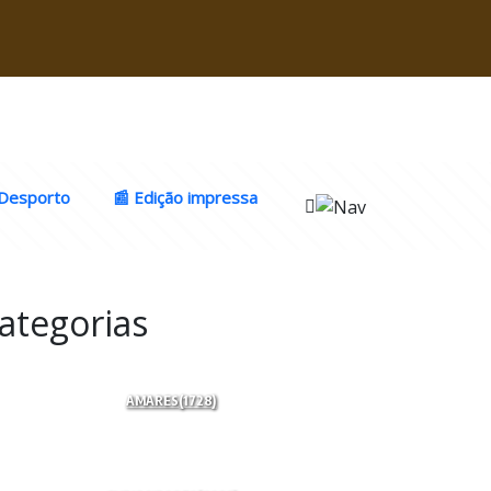
Desporto
📰 Edição impressa
ategorias
AMARES
(1728)