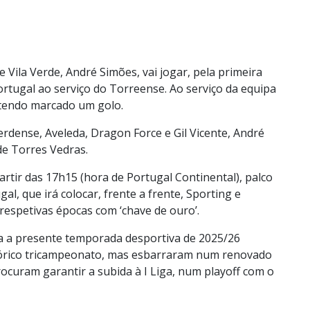
 Vila Verde, André Simões, vai jogar, pela primeira
Portugal ao serviço do Torreense. Ao serviço da equipa
s tendo marcado um golo.
dense, Aveleda, Dragon Force e Gil Vicente, André
de Torres Vedras.
artir das 17h15 (hora de Portugal Continental), palco
al, que irá colocar, frente a frente, Sporting e
espetivas épocas com ‘chave de ouro’.
a a presente temporada desportiva de 2025/26
rico tricampeonato, mas esbarraram num renovado
procuram garantir a subida à I Liga, num playoff com o