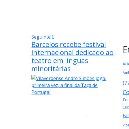
Seguinte
Barcelos recebe festival
E
internacional dedicado ao
teatro em línguas
Aci
minoritárias
Amb
(7
Co
Ed
(30
Fa
Vic