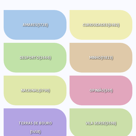
AMARES
(1728)
CURIOSIDADES
(6982)
DESPORTO
(2666)
MINHO
(11823)
NACIONAL
(3790)
OPINIÃO
(301)
TERRAS DE BOURO
VILA VERDE
(3598)
(1458)