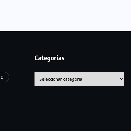
Categorias
Categorias
TO