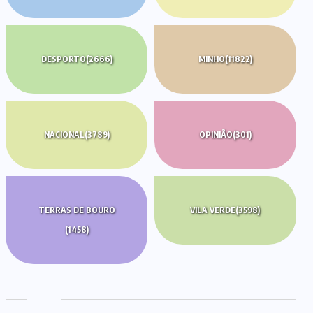
DESPORTO
(2666)
MINHO
(11822)
NACIONAL
(3789)
OPINIÃO
(301)
TERRAS DE BOURO
VILA VERDE
(3598)
(1458)