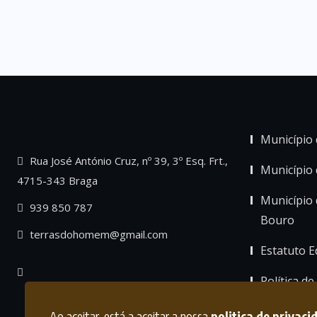
Município 
Rua José António Cruz, nº 39, 3º Esq. Frt.,
Município
4715-343 Braga
Município 
939 850 787
Bouro
terrasdohomem@gmail.com
Estatuto Ed
Política de
Ao aceitar, está a aceitar a nossa
politica de privaci