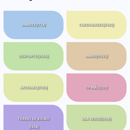
AMARES
(1728)
CURIOSIDADES
(6982)
DESPORTO
(2666)
MINHO
(11823)
NACIONAL
(3789)
OPINIÃO
(301)
TERRAS DE BOURO
VILA VERDE
(3598)
(1458)