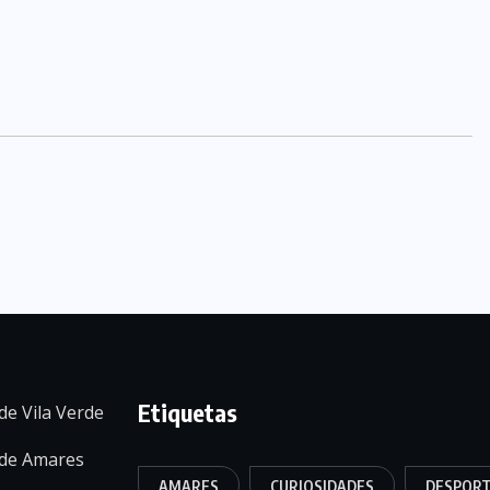
Etiquetas
de Vila Verde
 de Amares
AMARES
CURIOSIDADES
DESPOR