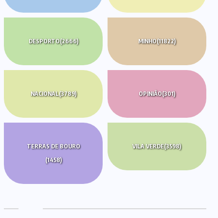
DESPORTO
(2666)
MINHO
(11822)
NACIONAL
(3789)
OPINIÃO
(301)
TERRAS DE BOURO
VILA VERDE
(3598)
(1458)