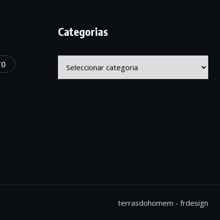
Categorias
Categorias
TO
terrasdohomem -
frdesign