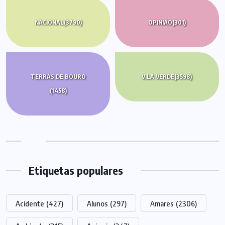
NACIONAL
(3790)
OPINIÃO
(301)
TERRAS DE BOURO
VILA VERDE
(3598)
(1458)
Etiquetas populares
Acidente
(427)
Alunos
(297)
Amares
(2306)