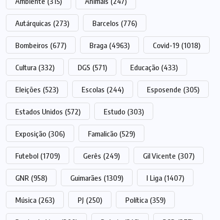
Ambiente
(315)
Animais
(247)
Autárquicas
(273)
Barcelos
(776)
Bombeiros
(677)
Braga
(4963)
Covid-19
(1018)
Cultura
(332)
DGS
(571)
Educação
(433)
Eleições
(523)
Escolas
(244)
Esposende
(305)
Estados Unidos
(572)
Estudo
(303)
Exposição
(306)
Famalicão
(529)
Futebol
(1709)
Gerês
(249)
Gil Vicente
(307)
GNR
(958)
Guimarães
(1309)
I Liga
(1407)
Música
(263)
PJ
(250)
Política
(359)