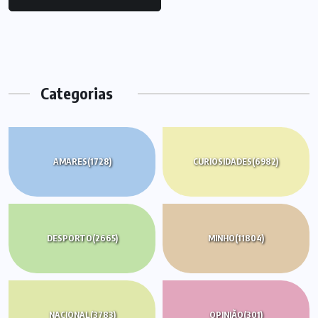
Categorias
AMARES
(1728)
CURIOSIDADES
(6982)
DESPORTO
(2665)
MINHO
(11804)
NACIONAL
(3783)
OPINIÃO
(301)