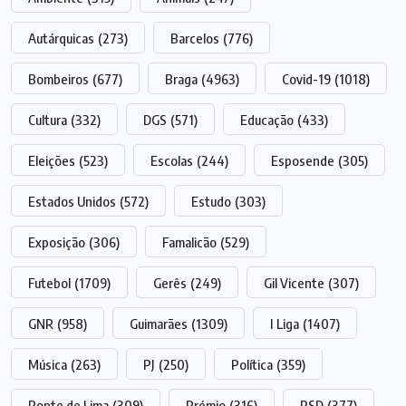
Autárquicas
(273)
Barcelos
(776)
Bombeiros
(677)
Braga
(4963)
Covid-19
(1018)
Cultura
(332)
DGS
(571)
Educação
(433)
Eleições
(523)
Escolas
(244)
Esposende
(305)
Estados Unidos
(572)
Estudo
(303)
Exposição
(306)
Famalicão
(529)
Futebol
(1709)
Gerês
(249)
Gil Vicente
(307)
GNR
(958)
Guimarães
(1309)
I Liga
(1407)
Música
(263)
PJ
(250)
Política
(359)
Ponte de Lima
(309)
Prémio
(316)
PSD
(377)