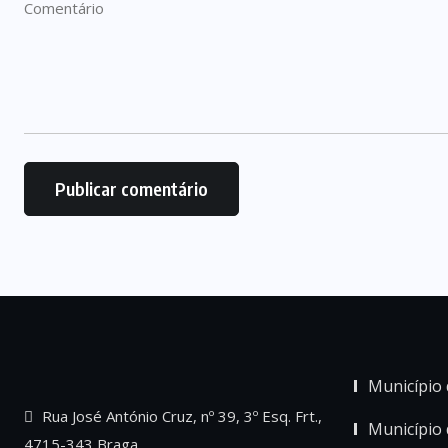
Município 
Rua José António Cruz, nº 39, 3º Esq. Frt.,
Município
4715-343 Braga