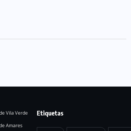
Etiquetas
de Vila Verde
 de Amares