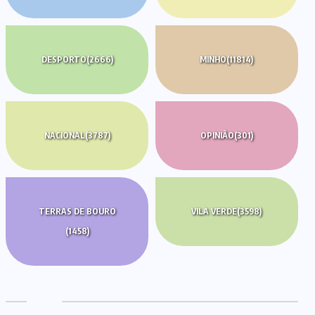
DESPORTO
(2666)
MINHO
(11814)
NACIONAL
(3787)
OPINIÃO
(301)
TERRAS DE BOURO
VILA VERDE
(3598)
(1458)