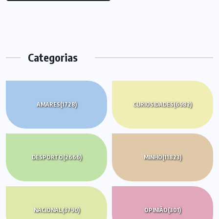
Categorias
AMARES
(1728)
CURIOSIDADES
(6982)
DESPORTO
(2666)
MINHO
(11823)
NACIONAL
(3790)
OPINIÃO
(301)