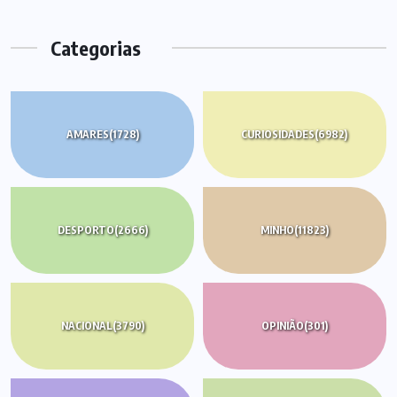
Categorias
AMARES
(1728)
CURIOSIDADES
(6982)
DESPORTO
(2666)
MINHO
(11823)
NACIONAL
(3790)
OPINIÃO
(301)