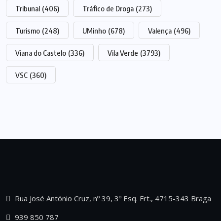
Tribunal
(406)
Tráfico de Droga
(273)
Turismo
(248)
UMinho
(678)
Valença
(496)
Viana do Castelo
(336)
Vila Verde
(3793)
VSC
(360)
Rua José António Cruz, nº 39, 3º Esq. Frt., 4715-343 Braga
939 850 787