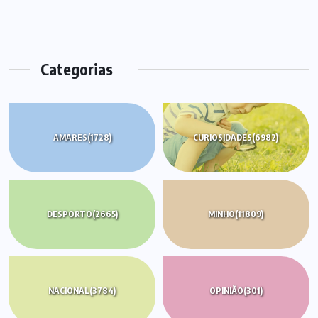
Categorias
AMARES
(1728)
CURIOSIDADES
(6982)
DESPORTO
(2665)
MINHO
(11809)
NACIONAL
(3784)
OPINIÃO
(301)