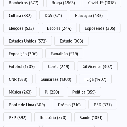
Bombeiros
(677)
Braga
(4963)
Covid-19
(1018)
Cultura
(332)
DGS
(571)
Educação
(433)
Eleições
(523)
Escolas
(244)
Esposende
(305)
Estados Unidos
(572)
Estudo
(303)
Exposição
(306)
Famalicão
(529)
Futebol
(1709)
Gerês
(249)
Gil Vicente
(307)
GNR
(958)
Guimarães
(1309)
I Liga
(1407)
Música
(263)
PJ
(250)
Política
(359)
Ponte de Lima
(309)
Prémio
(316)
PSD
(377)
PSP
(592)
Relatório
(570)
Saúde
(1031)