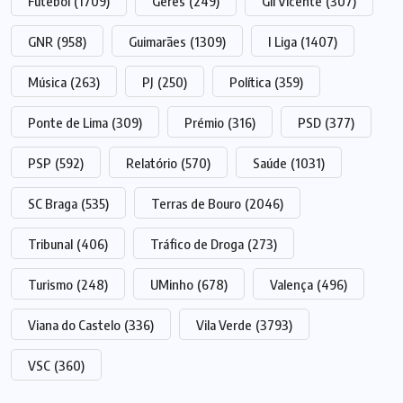
Futebol
(1709)
Gerês
(249)
Gil Vicente
(307)
GNR
(958)
Guimarães
(1309)
I Liga
(1407)
Música
(263)
PJ
(250)
Política
(359)
Ponte de Lima
(309)
Prémio
(316)
PSD
(377)
PSP
(592)
Relatório
(570)
Saúde
(1031)
SC Braga
(535)
Terras de Bouro
(2046)
Tribunal
(406)
Tráfico de Droga
(273)
Turismo
(248)
UMinho
(678)
Valença
(496)
Viana do Castelo
(336)
Vila Verde
(3793)
VSC
(360)