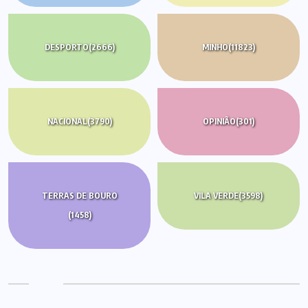
DESPORTO
(2666)
MINHO
(11823)
NACIONAL
(3790)
OPINIÃO
(301)
TERRAS DE BOURO
VILA VERDE
(3598)
(1458)