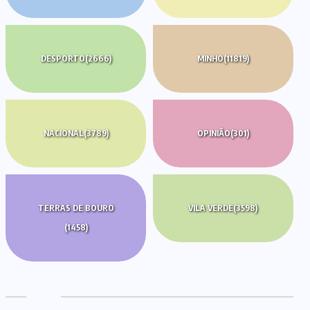
DESPORTO
(2666)
MINHO
(11819)
NACIONAL
(3789)
OPINIÃO
(301)
TERRAS DE BOURO
VILA VERDE
(3598)
(1458)