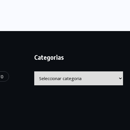
Categorias
Categorias
TO