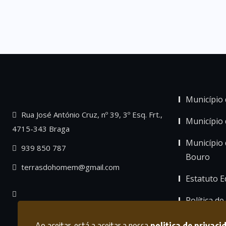
Município 
Rua José António Cruz, nº 39, 3º Esq. Frt.,
Município
4715-343 Braga
Município 
939 850 787
Bouro
terrasdohomem@gmail.com
Estatuto Ed
Política de
Ao aceitar, está a aceitar a nossa
politica de privaci