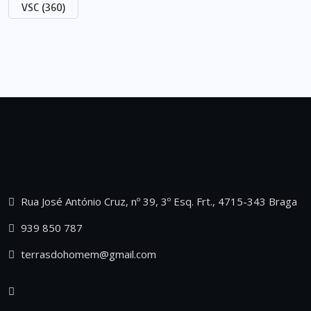
VSC
(360)
Rua José António Cruz, nº 39, 3º Esq. Frt., 4715-343 Braga
939 850 787
terrasdohomem@gmail.com