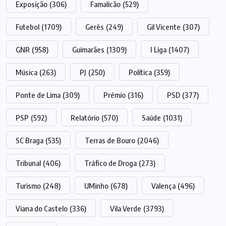
Exposição
(306)
Famalicão
(529)
Futebol
(1709)
Gerês
(249)
Gil Vicente
(307)
GNR
(958)
Guimarães
(1309)
I Liga
(1407)
Música
(263)
PJ
(250)
Política
(359)
Ponte de Lima
(309)
Prémio
(316)
PSD
(377)
PSP
(592)
Relatório
(570)
Saúde
(1031)
SC Braga
(535)
Terras de Bouro
(2046)
Tribunal
(406)
Tráfico de Droga
(273)
Turismo
(248)
UMinho
(678)
Valença
(496)
Viana do Castelo
(336)
Vila Verde
(3793)