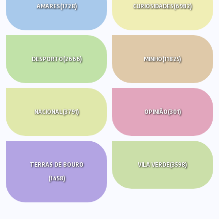
AMARES
(1728)
CURIOSIDADES
(6982)
DESPORTO
(2666)
MINHO
(11825)
NACIONAL
(3791)
OPINIÃO
(301)
TERRAS DE BOURO
VILA VERDE
(3598)
(1458)