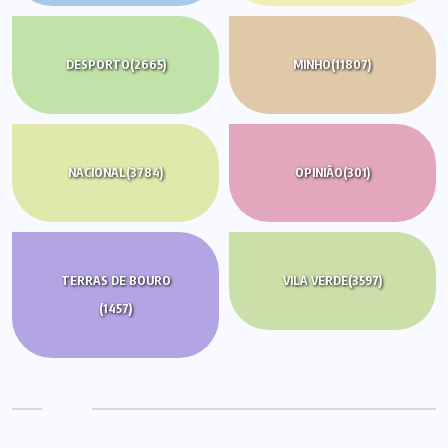
DESPORTO
(2665)
MINHO
(11807)
NACIONAL
(3784)
OPINIÃO
(301)
TERRAS DE BOURO
VILA VERDE
(3597)
(1457)