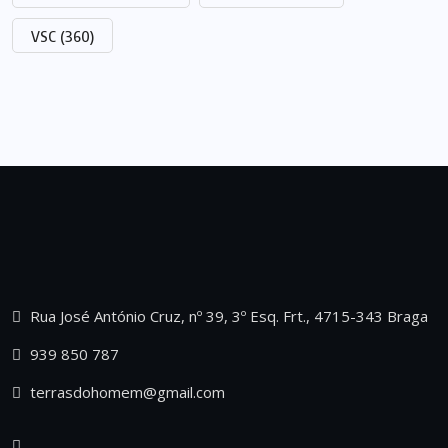
VSC
(360)
Rua José António Cruz, nº 39, 3º Esq. Frt., 4715-343 Braga
939 850 787
terrasdohomem@gmail.com