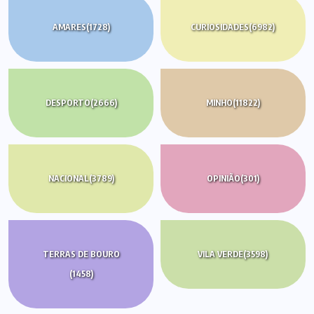
AMARES
(1728)
CURIOSIDADES
(6982)
DESPORTO
(2666)
MINHO
(11822)
NACIONAL
(3789)
OPINIÃO
(301)
TERRAS DE BOURO
VILA VERDE
(3598)
(1458)