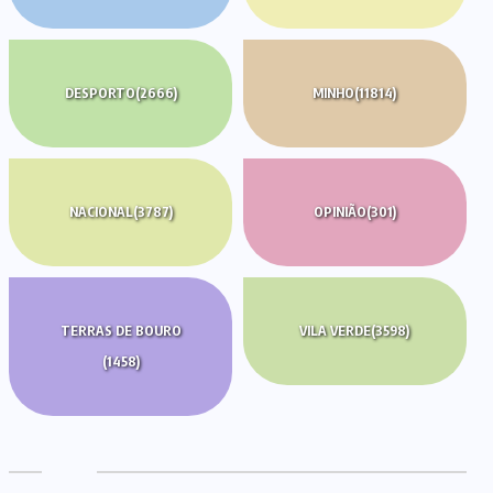
DESPORTO
(2666)
MINHO
(11814)
NACIONAL
(3787)
OPINIÃO
(301)
TERRAS DE BOURO
VILA VERDE
(3598)
(1458)