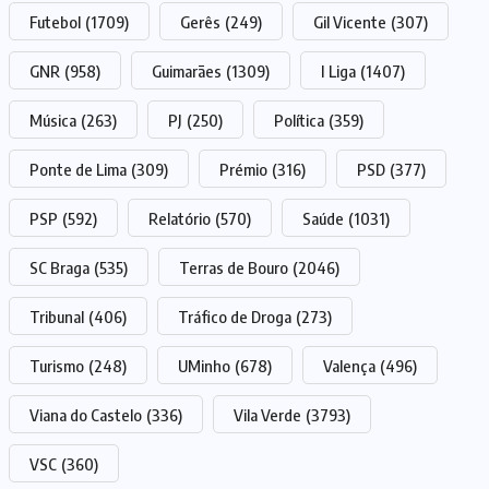
Futebol
(1709)
Gerês
(249)
Gil Vicente
(307)
GNR
(958)
Guimarães
(1309)
I Liga
(1407)
Música
(263)
PJ
(250)
Política
(359)
Ponte de Lima
(309)
Prémio
(316)
PSD
(377)
PSP
(592)
Relatório
(570)
Saúde
(1031)
SC Braga
(535)
Terras de Bouro
(2046)
Tribunal
(406)
Tráfico de Droga
(273)
Turismo
(248)
UMinho
(678)
Valença
(496)
Viana do Castelo
(336)
Vila Verde
(3793)
VSC
(360)