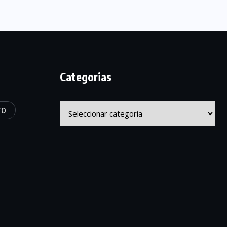
Categorias
Categorias
TO