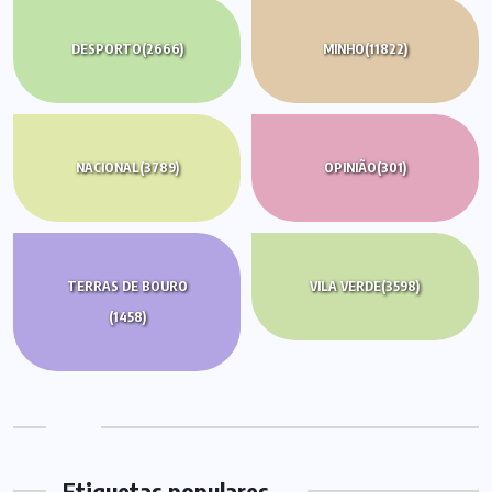
DESPORTO
(2666)
MINHO
(11822)
NACIONAL
(3789)
OPINIÃO
(301)
TERRAS DE BOURO
VILA VERDE
(3598)
(1458)
Etiquetas populares