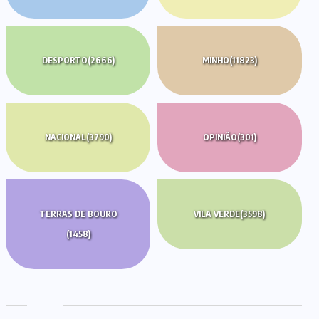
DESPORTO
(2666)
MINHO
(11823)
NACIONAL
(3790)
OPINIÃO
(301)
TERRAS DE BOURO
VILA VERDE
(3598)
(1458)