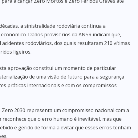
 para alcançar Zero Mortos e Zero Feridos Graves até
écadas, a sinistralidade rodoviária continua a
 económico. Dados provisórios da ANSR indicam que,
l acidentes rodoviários, dos quais resultaram 210 vítimas
ridos ligeiros.
sta aprovação constitui um momento de particular
aterialização de uma visão de futuro para a segurança
res práticas internacionais e com os compromissos
o Zero 2030 representa um compromisso nacional com a
reconhece que o erro humano é inevitável, mas que
ebido e gerido de forma a evitar que esses erros tenham
ves.