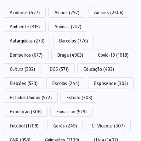
Acidente
(427)
Alunos
(297)
Amares
(2306)
Ambiente
(315)
Animais
(247)
Autárquicas
(273)
Barcelos
(776)
Bombeiros
(677)
Braga
(4963)
Covid-19
(1018)
Cultura
(332)
DGS
(571)
Educação
(433)
Eleições
(523)
Escolas
(244)
Esposende
(305)
Estados Unidos
(572)
Estudo
(303)
Exposição
(306)
Famalicão
(529)
Futebol
(1709)
Gerês
(249)
Gil Vicente
(307)
GNR
(958)
Guimarães
(1309)
I Liga
(1407)