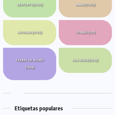
DESPORTO
(2665)
MINHO
(11812)
NACIONAL
(3786)
OPINIÃO
(301)
TERRAS DE BOURO
VILA VERDE
(3598)
(1458)
Etiquetas populares