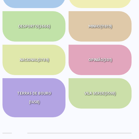
DESPORTO
(2666)
MINHO
(11819)
NACIONAL
(3789)
OPINIÃO
(301)
TERRAS DE BOURO
VILA VERDE
(3598)
(1458)