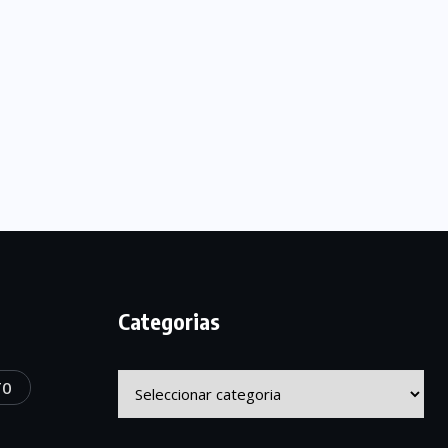
Categorias
Categorias
TO