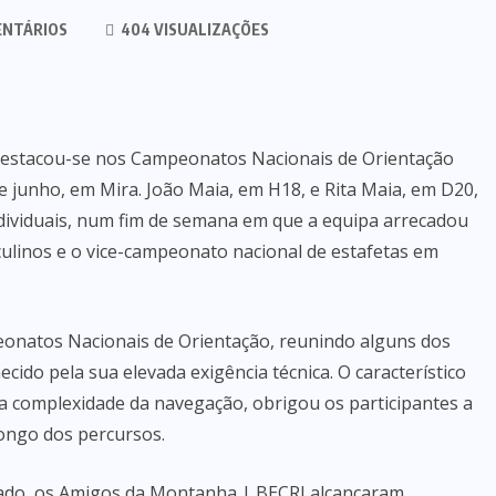
ENTÁRIOS
404 VISUALIZAÇÕES
estacou-se nos Campeonatos Nacionais de Orientação
de junho, em Mira. João Maia, em H18, e Rita Maia, em D20,
ndividuais, num fim de semana em que a equipa arrecadou
sculinos e o vice-campeonato nacional de estafetas em
peonatos Nacionais de Orientação, reunindo alguns dos
ido pela sua elevada exigência técnica. O característico
la complexidade da navegação, obrigou os participantes a
longo dos percursos.
bado, os Amigos da Montanha | BECRI alcançaram