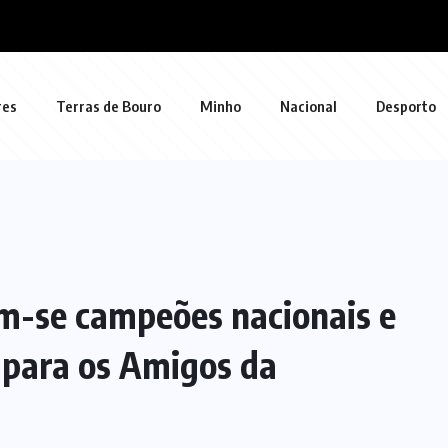
res
Terras de Bouro
Minho
Nacional
Desporto
am-se campeões nacionais e
s para os Amigos da