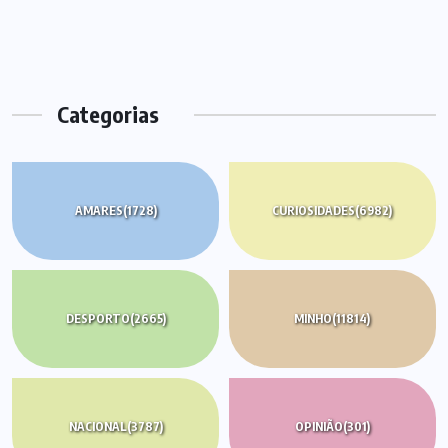
Categorias
AMARES
(1728)
CURIOSIDADES
(6982)
DESPORTO
(2665)
MINHO
(11814)
NACIONAL
(3787)
OPINIÃO
(301)