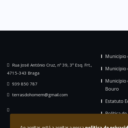
Município 
Rua José António Cruz, nº 39, 3º Esq. Frt.,
Município
4715-343 Braga
Município 
939 850 787
Bouro
terrasdohomem@gmail.com
Estatuto Ed
Política de
Ao aceitar, está a aceitar a nossa
politica de privaci