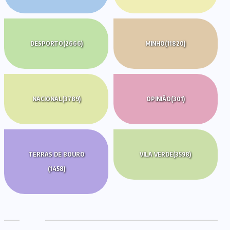
DESPORTO
(2666)
MINHO
(11820)
NACIONAL
(3789)
OPINIÃO
(301)
TERRAS DE BOURO
VILA VERDE
(3598)
(1458)