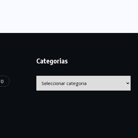
Categorias
Categorias
TO