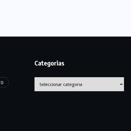
Categorias
Categorias
TO