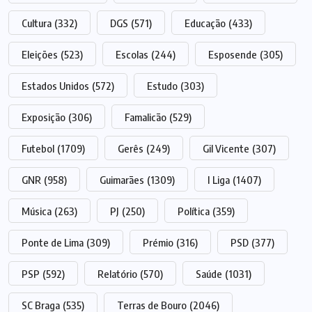
Cultura
(332)
DGS
(571)
Educação
(433)
Eleições
(523)
Escolas
(244)
Esposende
(305)
Estados Unidos
(572)
Estudo
(303)
Exposição
(306)
Famalicão
(529)
Futebol
(1709)
Gerês
(249)
Gil Vicente
(307)
GNR
(958)
Guimarães
(1309)
I Liga
(1407)
Música
(263)
PJ
(250)
Política
(359)
Ponte de Lima
(309)
Prémio
(316)
PSD
(377)
PSP
(592)
Relatório
(570)
Saúde
(1031)
SC Braga
(535)
Terras de Bouro
(2046)