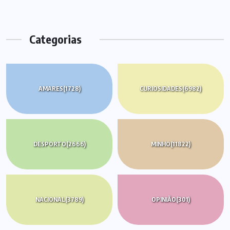
Categorias
AMARES
(1728)
CURIOSIDADES
(6982)
DESPORTO
(2666)
MINHO
(11822)
NACIONAL
(3789)
OPINIÃO
(301)