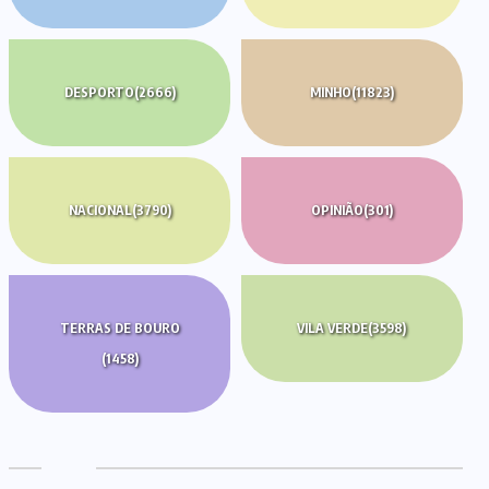
DESPORTO
(2666)
MINHO
(11823)
NACIONAL
(3790)
OPINIÃO
(301)
TERRAS DE BOURO
VILA VERDE
(3598)
(1458)