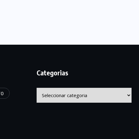
Categorias
Categorias
TO