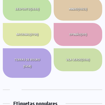
DESPORTO
(2666)
MINHO
(11823)
NACIONAL
(3790)
OPINIÃO
(301)
TERRAS DE BOURO
VILA VERDE
(3598)
(1458)
Etiquetas populares