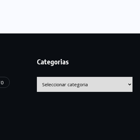
Categorias
Categorias
TO