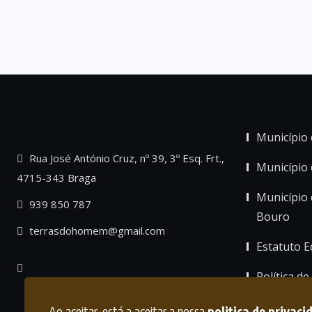
Município 
Rua José António Cruz, nº 39, 3º Esq. Frt.,
Município
4715-343 Braga
Município 
939 850 787
Bouro
terrasdohomem@gmail.com
Estatuto Ed
Política de
Ao aceitar, está a aceitar a nossa
politica de privaci