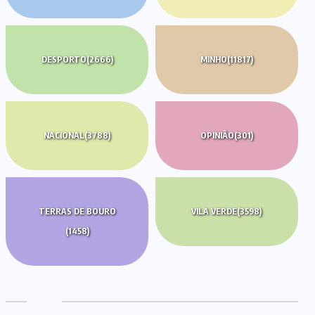
DESPORTO
(2666)
MINHO
(11817)
NACIONAL
(3788)
OPINIÃO
(301)
TERRAS DE BOURO
VILA VERDE
(3598)
(1458)