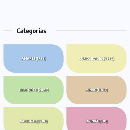
Categorias
AMARES
(1728)
CURIOSIDADES
(6982)
DESPORTO
(2665)
MINHO
(11812)
NACIONAL
(3786)
OPINIÃO
(301)