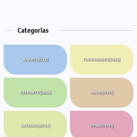
Categorias
AMARES
(1728)
CURIOSIDADES
(6982)
DESPORTO
(2665)
MINHO
(11811)
NACIONAL
(3784)
OPINIÃO
(301)