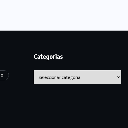
Categorias
Categorias
TO