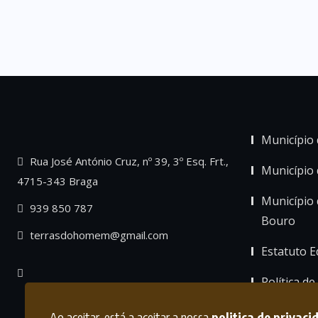
Município 
Rua José António Cruz, nº 39, 3º Esq. Frt.,
Município
4715-343 Braga
Município 
939 850 787
Bouro
terrasdohomem@gmail.com
Estatuto Ed
Política de
Ao aceitar, está a aceitar a nossa
politica de privaci