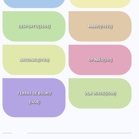
DESPORTO
(2666)
MINHO
(11822)
NACIONAL
(3789)
OPINIÃO
(301)
TERRAS DE BOURO
VILA VERDE
(3598)
(1458)