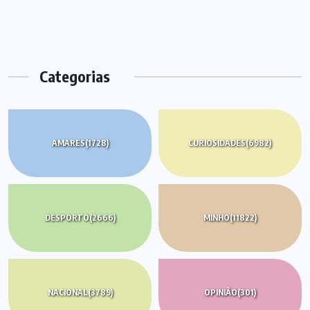
Categorias
AMARES
(1728)
CURIOSIDADES
(6982)
DESPORTO
(2666)
MINHO
(11822)
NACIONAL
(3789)
OPINIÃO
(301)