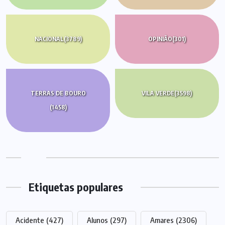
NACIONAL
(3789)
OPINIÃO
(301)
TERRAS DE BOURO
VILA VERDE
(3598)
(1458)
Etiquetas populares
Acidente
(427)
Alunos
(297)
Amares
(2306)