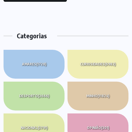
Categorias
AMARES
(1728)
CURIOSIDADES
(6982)
DESPORTO
(2666)
MINHO
(11824)
NACIONAL
(3791)
OPINIÃO
(301)