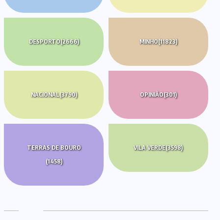
DESPORTO
(2666)
MINHO
(11823)
NACIONAL
(3790)
OPINIÃO
(301)
TERRAS DE BOURO
VILA VERDE
(3598)
(1458)