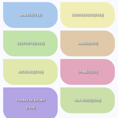
AMARES
(1728)
CURIOSIDADES
(6982)
DESPORTO
(2666)
MINHO
(11817)
NACIONAL
(3789)
OPINIÃO
(301)
TERRAS DE BOURO
VILA VERDE
(3598)
(1458)