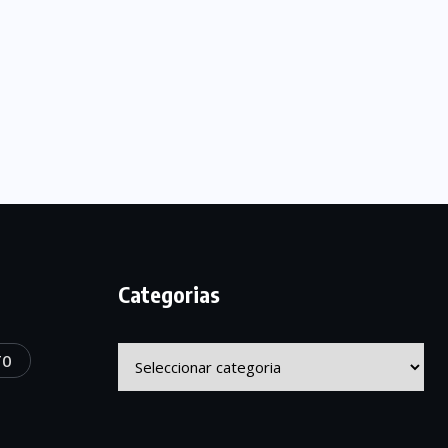
Categorias
Categorias
TO