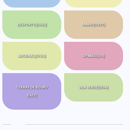
DESPORTO
(2665)
MINHO
(11807)
NACIONAL
(3784)
OPINIÃO
(301)
TERRAS DE BOURO
VILA VERDE
(3594)
(1457)