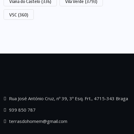
Viana do Castelo
(336)
Vila Verde
(3793)
VSC
(360)
Rua José António Cruz, nº 39, 3º Esq. Frt., 4715-343 Braga
939 850 787
terrasdohomem@gmail.com