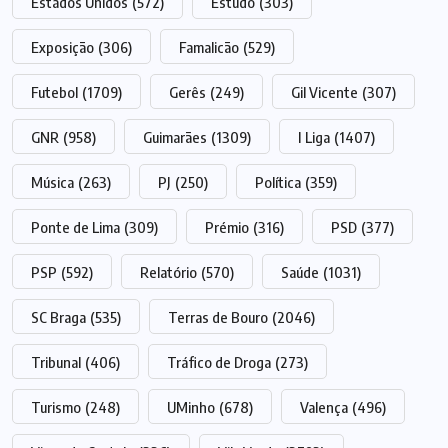
Estados Unidos
(572)
Estudo
(303)
Exposição
(306)
Famalicão
(529)
Futebol
(1709)
Gerês
(249)
Gil Vicente
(307)
GNR
(958)
Guimarães
(1309)
I Liga
(1407)
Música
(263)
PJ
(250)
Política
(359)
Ponte de Lima
(309)
Prémio
(316)
PSD
(377)
PSP
(592)
Relatório
(570)
Saúde
(1031)
SC Braga
(535)
Terras de Bouro
(2046)
Tribunal
(406)
Tráfico de Droga
(273)
Turismo
(248)
UMinho
(678)
Valença
(496)