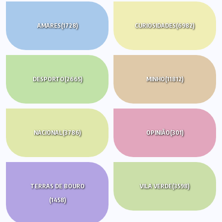
AMARES
(1728)
CURIOSIDADES
(6982)
DESPORTO
(2665)
MINHO
(11812)
NACIONAL
(3786)
OPINIÃO
(301)
TERRAS DE BOURO
VILA VERDE
(3598)
(1458)