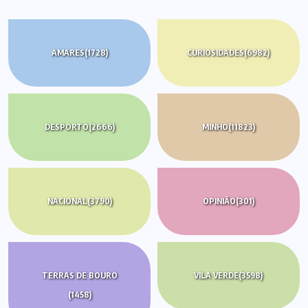
AMARES
(1728)
CURIOSIDADES
(6982)
DESPORTO
(2666)
MINHO
(11823)
NACIONAL
(3790)
OPINIÃO
(301)
TERRAS DE BOURO
VILA VERDE
(3598)
(1458)