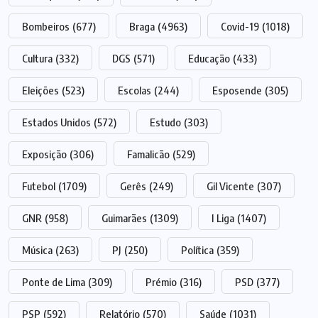
Bombeiros
(677)
Braga
(4963)
Covid-19
(1018)
Cultura
(332)
DGS
(571)
Educação
(433)
Eleições
(523)
Escolas
(244)
Esposende
(305)
Estados Unidos
(572)
Estudo
(303)
Exposição
(306)
Famalicão
(529)
Futebol
(1709)
Gerês
(249)
Gil Vicente
(307)
GNR
(958)
Guimarães
(1309)
I Liga
(1407)
Música
(263)
PJ
(250)
Política
(359)
Ponte de Lima
(309)
Prémio
(316)
PSD
(377)
PSP
(592)
Relatório
(570)
Saúde
(1031)