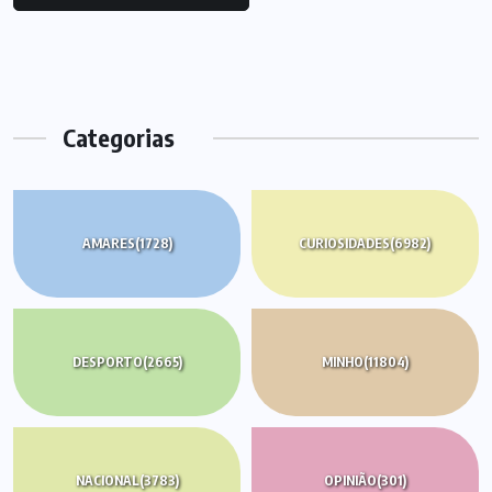
Categorias
AMARES
(1728)
CURIOSIDADES
(6982)
DESPORTO
(2665)
MINHO
(11804)
NACIONAL
(3783)
OPINIÃO
(301)