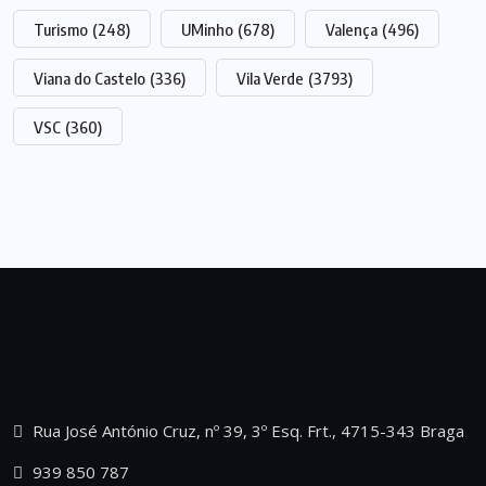
Turismo
(248)
UMinho
(678)
Valença
(496)
Viana do Castelo
(336)
Vila Verde
(3793)
VSC
(360)
Rua José António Cruz, nº 39, 3º Esq. Frt., 4715-343 Braga
939 850 787