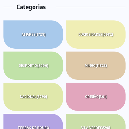
Categorias
AMARES
(1728)
CURIOSIDADES
(6982)
DESPORTO
(2666)
MINHO
(11823)
NACIONAL
(3790)
OPINIÃO
(301)
TERRAS DE BOURO
VILA VERDE
(3598)