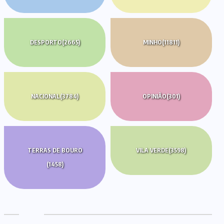
DESPORTO
(2665)
MINHO
(11811)
NACIONAL
(3784)
OPINIÃO
(301)
TERRAS DE BOURO
VILA VERDE
(3598)
(1458)