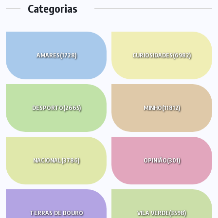
Categorias
AMARES
(1728)
CURIOSIDADES
(6982)
DESPORTO
(2665)
MINHO
(11812)
NACIONAL
(3786)
OPINIÃO
(301)
TERRAS DE BOURO
VILA VERDE
(3598)