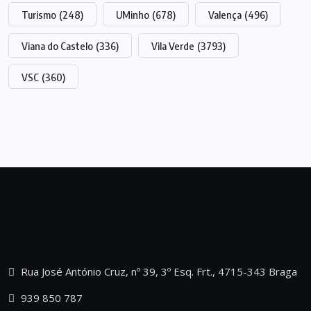
Turismo
(248)
UMinho
(678)
Valença
(496)
Viana do Castelo
(336)
Vila Verde
(3793)
VSC
(360)
Rua José António Cruz, nº 39, 3º Esq. Frt., 4715-343 Braga
939 850 787