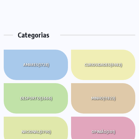
Categorias
AMARES
(1728)
CURIOSIDADES
(6982)
DESPORTO
(2666)
MINHO
(11823)
NACIONAL
(3790)
OPINIÃO
(301)