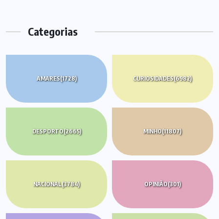
Categorias
AMARES
(1728)
CURIOSIDADES
(6982)
DESPORTO
(2665)
MINHO
(11807)
NACIONAL
(3784)
OPINIÃO
(301)