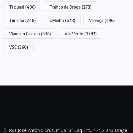
Tribunal
(406)
Tráfico de Droga
(273)
Turismo
(248)
UMinho
(678)
Valença
(496)
Viana do Castelo
(336)
Vila Verde
(3793)
VSC
(360)
Rua José António Cruz, nº 39, 3º Esq. Frt., 4715-343 Braga