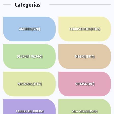
Categorias
AMARES
(1728)
CURIOSIDADES
(6982)
DESPORTO
(2665)
MINHO
(11814)
NACIONAL
(3787)
OPINIÃO
(301)
TERRAS DE BOURO
VILA VERDE
(3598)