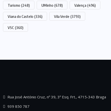
Turismo
(248)
UMinho
(678)
Valença
(496)
Viana do Castelo
(336)
Vila Verde
(3793)
VSC
(360)
Rua José António Cruz, nº 39, 3º Esq. Frt., 4715-343 Braga
939 850 787