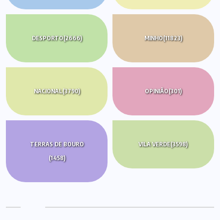
DESPORTO
(2666)
MINHO
(11823)
NACIONAL
(3790)
OPINIÃO
(301)
TERRAS DE BOURO
VILA VERDE
(3598)
(1458)